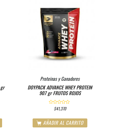
Proteinas y Ganadores
 gr
DOYPACK ADVANCE WHEY PROTEIN
907 gr FRUTOS ROJOS
$
41,370
V
a
l
o
AÑADIR AL CARRITO
r
a
d