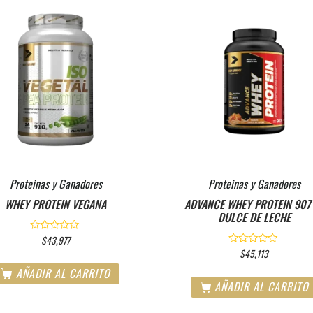
Proteinas y Ganadores
Proteinas y Ganadores
WHEY PROTEIN VEGANA
ADVANCE WHEY PROTEIN 907
DULCE DE LECHE
$
43,977
V
a
$
45,113
V
l
a
o
AÑADIR AL CARRITO
l
r
o
AÑADIR AL CARRITO
a
r
d
a
o
d
e