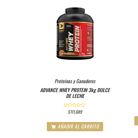
Proteinas y Ganadores
ADVANCE WHEY PROTEIN 3kg DULCE
DE LECHE
$
111,689
V
a
l
o
AÑADIR AL CARRITO
r
a
d